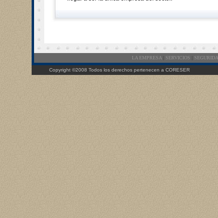
LA EMPRESA
|
SERVICIOS
|
SEGURIDA
Copyright ©2008 Todos los derechos pertenecen a CORESER